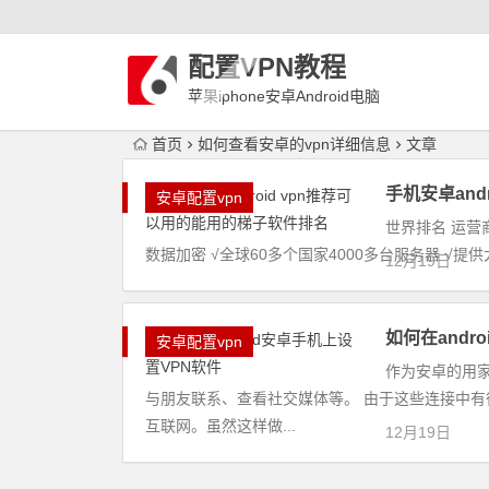
配置VPN教程
苹果iphone安卓Android电脑
WindowLinux配置VPN
首页
如何查看安卓的vpn详细信息
文章
手机安卓and
安卓配置vpn
世界排名 运营商
数据加密 √全球60多个国家4000多台服务器 √提
12月19日
如何在andr
安卓配置vpn
作为安卓的用
与朋友联系、查看社交媒体等。 由于这些连接中
互联网。虽然这样做...
12月19日