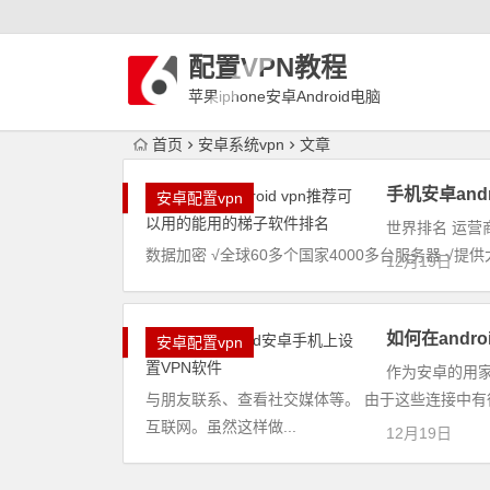
配置VPN教程
苹果iphone安卓Android电脑
WindowLinux配置VPN
首页
安卓系统vpn
文章
手机安卓and
安卓配置vpn
世界排名 运营商
数据加密 √全球60多个国家4000多台服务器 √提
12月19日
如何在andr
安卓配置vpn
作为安卓的用
与朋友联系、查看社交媒体等。 由于这些连接中
互联网。虽然这样做...
12月19日