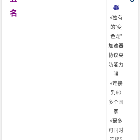
器
名
√独有
的“变
色龙”
加速器
协议突
防能力
强
√连接
到60
多个国
家
√最多
可同时
连接5