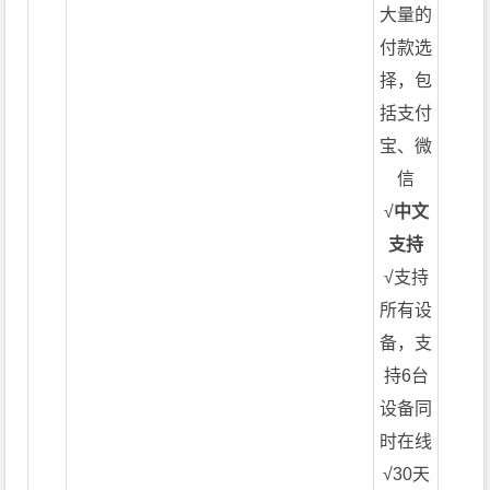
大量的
付款选
择，包
括支付
宝、微
信
√
中文
支持
√支持
所有设
备，支
持6台
设备同
时在线
√30天