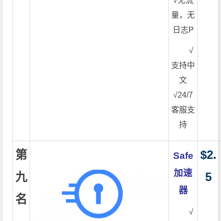
√无流
量，无
日志P
√
支持中
文
√24/7
客服支
持
第
$2.
Safe
加速
九
5
器
名
√