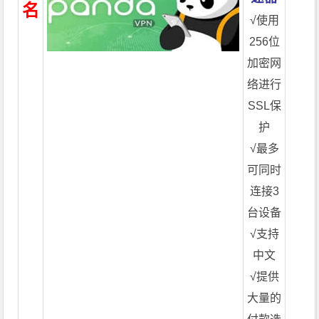
名
√使用
256位
加密网
络进行
SSL保
护
√最多
可同时
连接3
台设备
√支持
中文
√提供
大量的