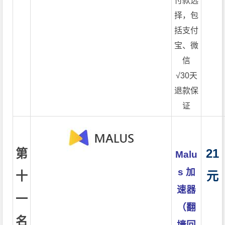
付款选
择，包
括支付
宝、微
信
√30天
退款保
证
第
21
Malu
s 加
十
元
速器
一
（翻
名
墙回