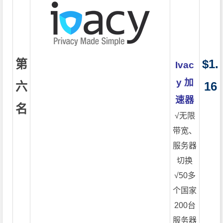
第
$1.
Ivac
y 加
六
16
速器
名
√无限
带宽、
服务器
切换
√50多
个国家
200台
服务器