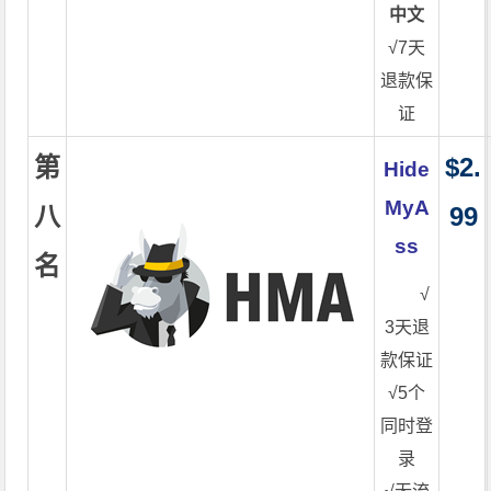
中文
√7天
退款保
证
第
$2.
Hide
MyA
八
99
ss
名
√
3天退
款保证
√5个
同时登
录