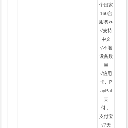
个国家
160台
服务器
√支持
中文
√不限
设备数
量
√信用
卡、P
ayPal
支
付,、
支付宝
√7天