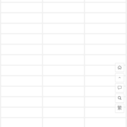
iphone6s怎么连接vpn
iphone6vpn插件
iphone6没办法挂上vpn
iphone7可以用vpn吗
iphone7怎么用vpn
iphone7怎么设置vpn
iphone7的vpn怎么设置
iphone8如何打开vpn
iphonevpn插件
iphonex中设置vpn教程
iphonex怎么开vpn
iphonex有没有vpn开关
iphonex设置vpn教程
iphone上vpn是干嘛的
iphone上vpn连接问题
iphone上哪个vpn好用
iphone上的vpn有什么用
iphone上面的vpn怎么用
iphone不插卡用vpn
iphone为什么连不上vpn
iphone什么vpn好用
iphone使用vpn教程
iphone免费vpn
iphone可用vpn
iphone大王卡利用vpn免流
iphone好用的vpn
iphone如何使用vpnso
iphone如何关闭vpn
iphone如何设置vpn
iphone如何设置vpn连接
繁
iphone如何连接vpn
iphone怎么vpn
iphone怎么使用vpn
iphone怎么开vpn
iphone怎么打开vpn
iphone怎么挂vpn