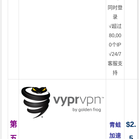
同时登
录
√超过
80,00
0个IP
√24/7
客服支
持
第
$2.
青蛙
加速
五
5