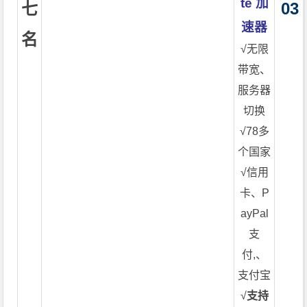
te 加
七
03
速器
名
√无限
带宽、
服务器
切换
√78多
个国家
√信用
卡、P
ayPal
支
付,、
支付宝
√
支持