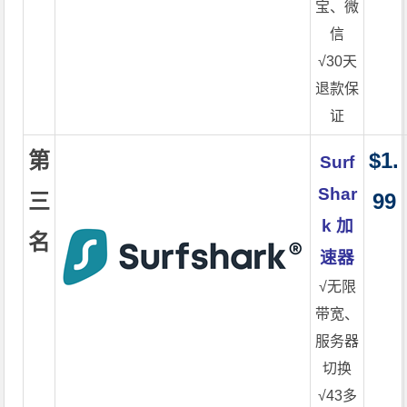
宝、微
信
√30天
退款保
证
第
$1.
Surf
Shar
三
99
k 加
名
速器
√无限
带宽、
服务器
切换
√43多