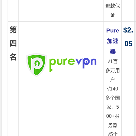
退款保
证
第
$2.
Pure
加速
四
05
器
名
√1百
多万用
户
√140
多个国
家，5
00+服
务器
√5个