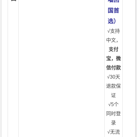
国首
选）
√支持
中文，
支付
宝，微
信付款
√30天
退款保
证
√5个
同时登
录
√无流