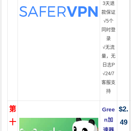
3天退
款保证
√5个
同时登
录
√无流
量，无
日志P
√24/7
客服支
持
第
$2.
Gree
n加
十
49
速器