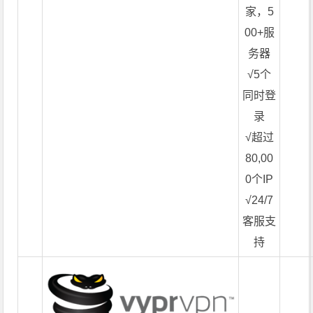
家，5
00+服
务器
√5个
同时登
录
√超过
80,00
0个IP
√24/7
客服支
持