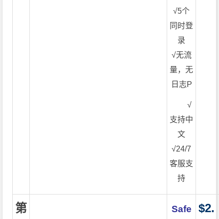
√5个
同时登
录
√无流
量，无
日志P
√
支持中
文
√24/7
客服支
持
第
$2.
Safe