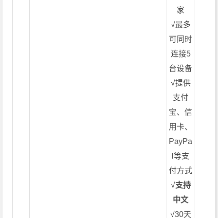
家
√最多
可同时
连接5
台设备
√提供
支付
宝、信
用卡、
PayPa
l等支
付方式
√
支持
中文
√30天