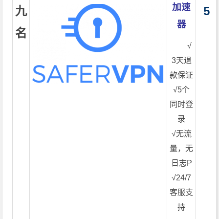
加速
九
5
器
名
√
3天退
款保证
√5个
同时登
录
√无流
量，无
日志P
√24/7
客服支
持