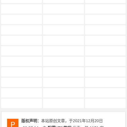
华为正版vpn收费吗
华为添加vpn设置
华为畅玩6x怎样使用vpn啊
华为的vpn跨域解决方案
华为组播vpn配置模板
华为自带vpn
华为荣耀10的vpn怎么打开
华为荣耀8无法使用vpn
华为路由a1vpn与智能vpn
华为路由器vpn
华为路由器vpn功能小常识
华为路由器vpn的问题
华为路由器vpn组网设置
华为路由器vpn设置
华为路由器vpn设置教程
华为路由器vpn配置
华为路由器设置vpn
华为路由器配置vpn
华为配置vpn全部课程
华为防火墙vpn全部课程
华为防火墙vpn实例配置
华为防火墙vpn设置
华为防火墙vpn配置
如何使用华为手机vpn功能
如何用华为路由器搭建vpn
微软云连接vpn华为云
我华为建立好vpn会话
无锡锡山华为vpn维修价格
求华为高手解答vpn链路问题
请问华为vpn价格多少
版权声明：
本站原创文章，于2021年12月20日