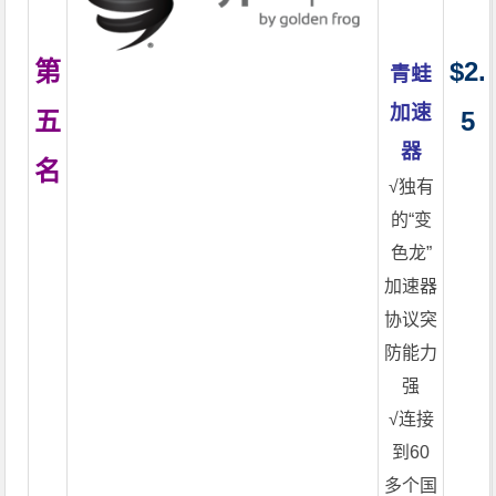
第
$2.
青蛙
加速
五
5
器
名
√独有
的“变
色龙”
加速器
协议突
防能力
强
√连接
到60
多个国