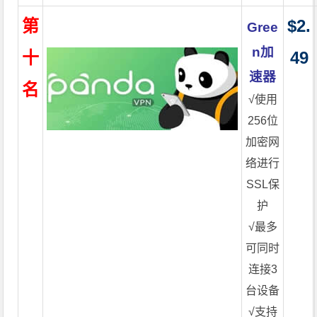
第
$2.
Gree
n加
十
49
速器
名
√使用
256位
加密网
络进行
SSL保
护
√最多
可同时
连接3
台设备
√支持