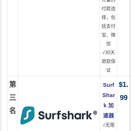
付款选
择，包
括支付
宝、微
信
√30天
退款保
证
第
$1.
Surf
Shar
三
99
k 加
名
速器
√无限