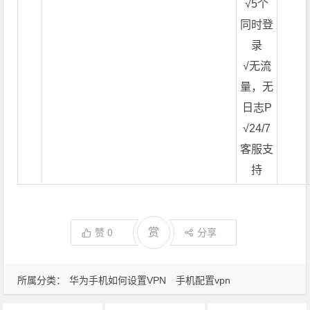
√5个
同时登
录
√无流
量，无
日志P
√24/7
客服支
持
赏
赞
0
分享
所属分类：
华为手机如何设置VPN
手机配置vpn