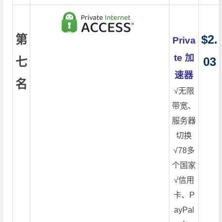
第
$2.
Priva
te 加
七
03
速器
名
√无限
带宽、
服务器
切换
√78多
个国家
√信用
卡、P
ayPal