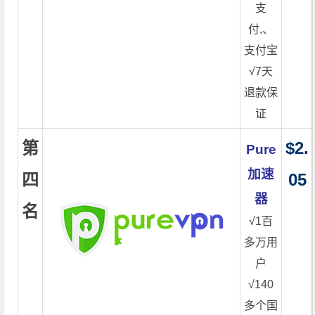
支
付,、
支付宝
√7天
退款保
证
第
$2.
Pure
加速
四
05
器
名
√1百
多万用
户
√140
多个国