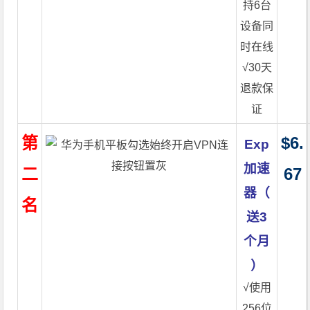
持6台
设备同
时在线
√30天
退款保
证
第
$6.
Exp
加速
二
67
器（
名
送3
个月
）
√使用
256位