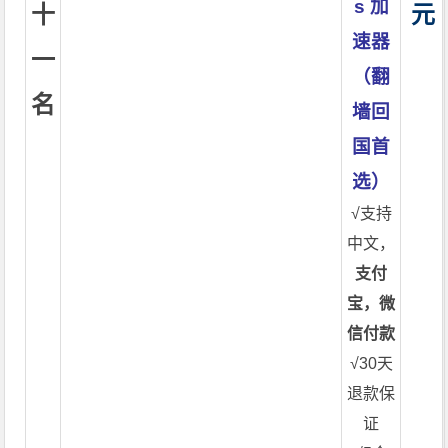
s 加
十
元
速器
一
（翻
名
墙回
国首
选）
√支持
中文，
支付
宝，微
信付款
√30天
退款保
证