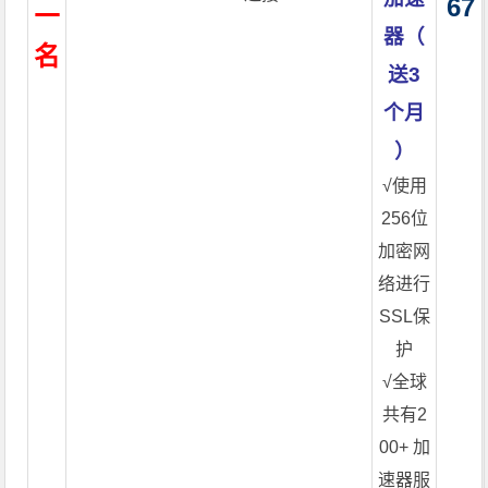
二
67
器（
名
送3
个月
）
√使用
256位
加密网
络进行
SSL保
护
√全球
共有2
00+ 加
速器服