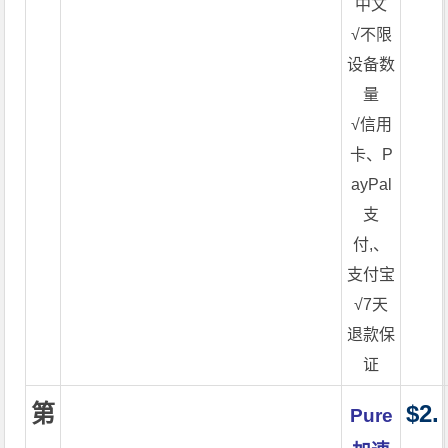
中文
√不限
设备数
量
√信用
卡、P
ayPal
支
付,、
支付宝
√7天
退款保
证
第
$2.
Pure