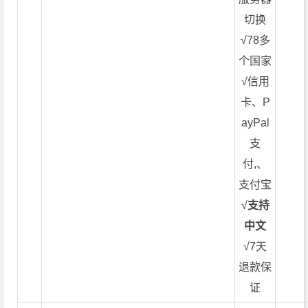
切换
√78多
个国家
√信用
卡、P
ayPal
支
付,、
支付宝
√
支持
中文
√7天
退款保
证