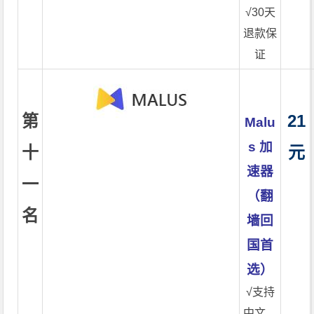
√30天
退款保
证
第
21
Malu
s 加
十
元
速器
一
（翻
名
墙回
国首
选）
√支持
中文，