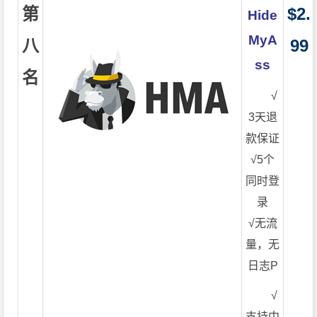
第
$2.
Hide
MyA
八
99
ss
名
√
3天退
款保证
√5个
同时登
录
√无流
量，无
日志P
√
支持中