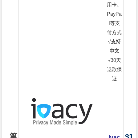
用卡、
PayPa
l等支
付方式
√
支持
中文
√30天
退款保
证
第
$1.
Ivac