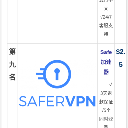
文
√24/7
客服支
持
第
$2.
Safe
加速
九
5
器
名
√
3天退
款保证
√5个
同时登
录