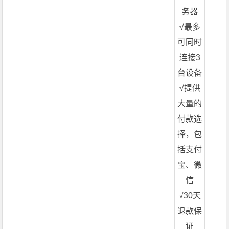
务器
√最多
可同时
连接3
台设备
√提供
大量的
付款选
择，包
括支付
宝、微
信
√30天
退款保
证