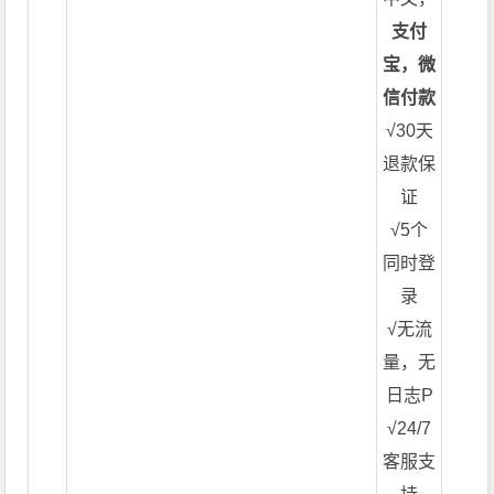
支付
宝，微
信付款
√30天
退款保
证
√5个
同时登
录
√无流
量，无
日志P
√24/7
客服支