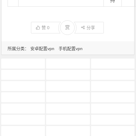
持
赏
赞
0
分享
所属分类：
安卓配置vpn
手机配置vpn
android手机设置vpn
android系统中设置vpn
vpn怎么设置安卓
vpn设置安卓
vpn设置安卓版下载
如何在手机安卓Android 设备上设置L2TP VPN连接
安卓vpn网络设置和使用指南
安卓vpn设置
安卓vpn设置教程指南
安卓vpn设置方法
安卓三星s5怎么设置vpn
安卓如何设置vpn
安卓如何设置vpn连接
安卓怎么设置vpn代理
安卓怎么设置vpn连接
安卓怎样设置vpn
安卓怎样设置vpn玩ins
安卓手机vpn怎么设置
安卓手机vpn的设置方法
安卓手机vpn设置
安卓手机vpn设置不了