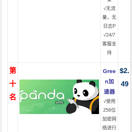
√无流
量，无
日志P
√24/7
客服支
持
第
$2.
Gree
n加
十
49
速器
名
√使用
256位
加密网
络进行