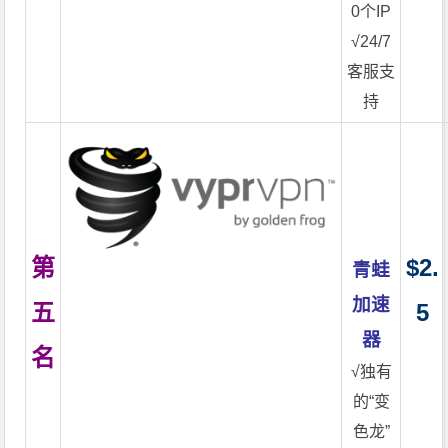
0个IP
√24/7
客服支
持
第
$2.
青蛙
加速
五
5
器
名
√独有
的“变
色龙”