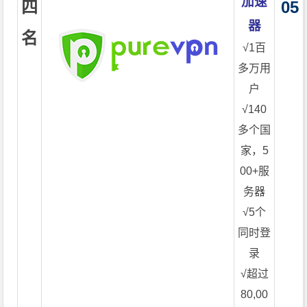
加速
四
05
器
名
√1百
多万用
户
√140
多个国
家，5
00+服
务器
√5个
同时登
录
√超过
80,00