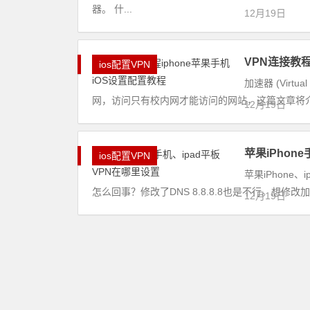
器。 什...
12月19日
VPN连接教程
ios配置VPN
加速器 (Virt
网，访问只有校内网才能访问的网站，这篇文章将介绍iOS
12月19日
苹果iPhon
ios配置VPN
苹果iPhone
怎么回事？修改了DNS 8.8.8.8也是不行。想修
12月19日