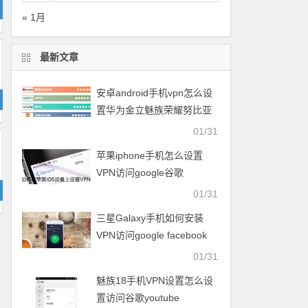
« 1月
最新文章
安卓android手机vpn怎么设
置华为金立魅族荣耀努比亚
一加vivo小米OPPO中兴联想
01/31
苹果iphone手机怎么设置
VPN访问google谷歌
facebook脸谱twitter
01/31
youtube
三星Galaxy手机如何安装
VPN访问google facebook
twitter youtube梯子
01/31
魅族18手机VPN设置怎么设
置访问谷歌youtube