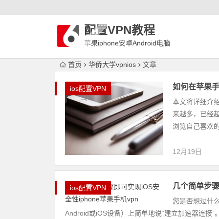
配置VPN教程
苹果iphone安卓Android电脑
WindowLinux配置VPN
首页
华侨大学vpnios
文章
如何在苹果手机
ios配置VPN
本文将详细介绍
来越多，已经
浏览自己喜欢的
12月19日
几个简单步骤即
ios配置VPN
您是否想过什
Android或iOS设备）上简单地说“建立加速器