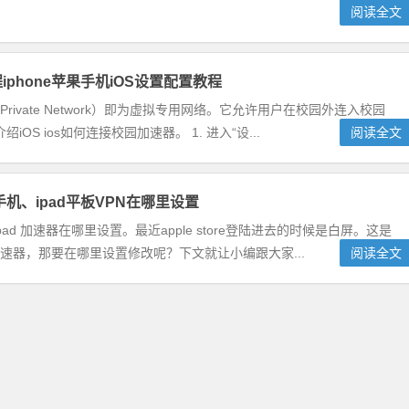
阅读全文
iphone苹果手机iOS设置配置教程
ual Private Network）即为虚拟专用网络。它允许用户在校园外连入校园
 ios如何连接校园加速器。 1. 进入“设...
阅读全文
e手机、ipad平板VPN在哪里设置
、ipad 加速器在哪里设置。最近apple store登陆进去的时候是白屏。这是
改加速器，那要在哪里设置修改呢？下文就让小编跟大家...
阅读全文