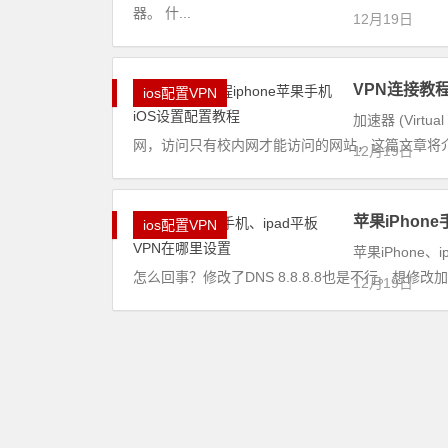
器。 什...
12月19日
VPN连接教程
ios配置VPN
加速器 (Virt
网，访问只有校内网才能访问的网站，这篇文章将介绍iOS
12月19日
苹果iPhon
ios配置VPN
苹果iPhone
怎么回事？修改了DNS 8.8.8.8也是不行。想修
12月19日