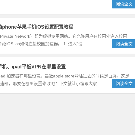
阅读全文
iphone苹果手机iOS设置配置教程
ual Private Network）即为虚拟专用网络。它允许用户在校园外连入校园
 ios如何连接校园加速器。 1. 进入“设...
阅读全文
e手机、ipad平板VPN在哪里设置
、ipad 加速器在哪里设置。最近apple store登陆进去的时候是白屏。这是
改加速器，那要在哪里设置修改呢？下文就让小编跟大家...
阅读全文