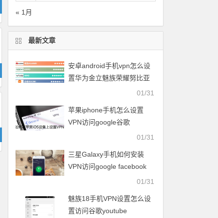
« 1月
最新文章
安卓android手机vpn怎么设
置华为金立魅族荣耀努比亚
一加vivo小米OPPO中兴联想
01/31
苹果iphone手机怎么设置
VPN访问google谷歌
facebook脸谱twitter
01/31
youtube
三星Galaxy手机如何安装
VPN访问google facebook
twitter youtube梯子
01/31
魅族18手机VPN设置怎么设
置访问谷歌youtube