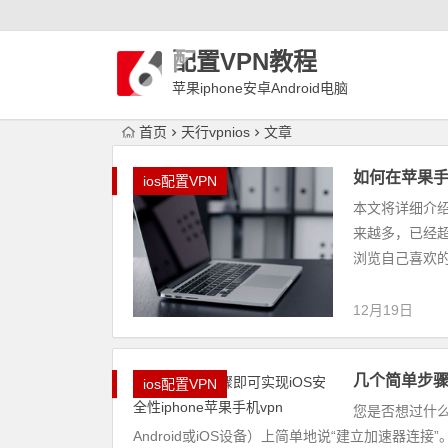
配置VPN教程
苹果iphone安卓Android电脑
WindowLinux配置VPN
首页
天行vpnios
文章
如何在苹果手机
ios配置VPN
本文将详细介绍
来越多，已经
浏览自己喜欢的
12月19日
几个简单步骤即
ios配置VPN
您是否想过什
Android或iOS设备）上简单地说“建立加速器