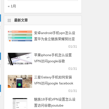
« 1月
最新文章
安卓android手机vpn怎么设
置华为金立魅族荣耀努比亚
一加vivo小米OPPO中兴联想
01/31
苹果iphone手机怎么设置
VPN访问google谷歌
facebook脸谱twitter
01/31
youtube
三星Galaxy手机如何安装
VPN访问google facebook
twitter youtube梯子
01/31
魅族18手机VPN设置怎么设
置访问谷歌youtube