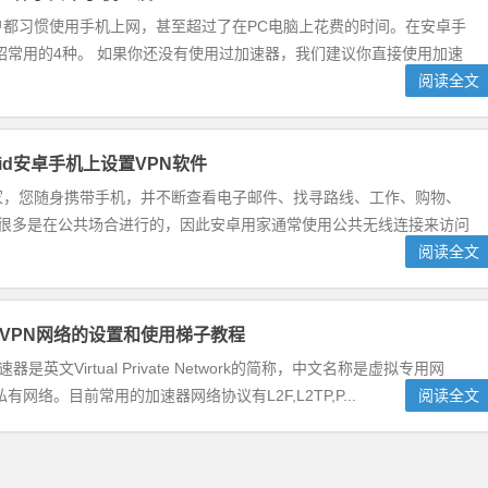
户都习惯使用手机上网，甚至超过了在PC电脑上花费的时间。在安卓手
绍常用的4种。 如果你还没有使用过加速器，我们建议你直接使用加速
阅读全文
oid安卓手机上设置VPN软件
家，您随身携带手机，并不断查看电子邮件、找寻路线、工作、购物、
有很多是在公共场合进行的，因此安卓用家通常使用公共无线连接来访问
阅读全文
手机VPN网络的设置和使用梯子教程
器是英文Virtual Private Network的简称，中文名称是虚拟专用网
。目前常用的加速器网络协议有L2F,L2TP,P...
阅读全文