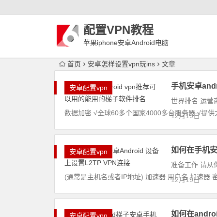
配置VPN教程
苹果iphone安卓Android电脑
WindowLinux配置VPN
首页
安卓怎样设置vpn玩ins
文章
手机安卓and
安卓配置vpn
世界排名 运营商
数据加密 √全球60多个国家4000多台服务器 √提
12月19日
如何在手机安卓
安卓配置vpn
准备工作 请从
(通常是主机名或者IP地址) 加速器 用户名 加速器 密码 
12月19日
如何在andr
安卓配置vpn