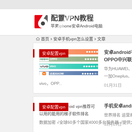
配置VPN教程
苹果iphone安卓Android电脑
WindowLinux配置VPN
首页
安卓手机vpn怎么设置
文章
安卓andro
安卓配置vpn
OPPO中兴
华为HUAWEI、
一加Onepl
vivo，OPP...
01月31日
手机安卓and
安卓配置vpn
世界排名 运营商
数据加密 √全球60多个国家4000多台服务器 √提
12月19日