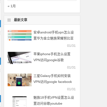
« 1月
最新文章
安卓android手机vpn怎么设
置华为金立魅族荣耀努比亚
一加vivo小米OPPO中兴联想
01/31
苹果iphone手机怎么设置
VPN访问google谷歌
facebook脸谱twitter
01/31
youtube
三星Galaxy手机如何安装
VPN访问google facebook
twitter youtube梯子
01/31
魅族18手机VPN设置怎么设
置访问谷歌youtube