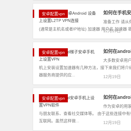
如何在手机安卓
安卓配置vpn
准备工作 请从
(通常是主机名或者IP地址) 加速器 用户名 加速器 密码 
12月19日
如何在andr
安卓配置vpn
大多数安卓用
机上安装设置加速器有几种方法，接下来我们将介
器服务商提供的应...
12月19日
如何在andr
安卓配置vpn
作为安卓的用
与朋友联系、查看社交媒体等。 由于这些连接中
互联网。虽然这样做...
12月19日