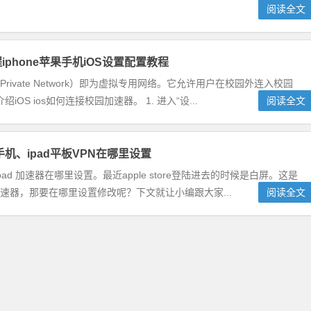
阅读全文
iphone苹果手机iOS设置配置教程
ual Private Network）即为虚拟专用网络。它允许用户在校园外连入校园
 ios如何连接校园加速器。 1. 进入“设...
阅读全文
e手机、ipad平板VPN在哪里设置
、ipad 加速器在哪里设置。最近apple store登陆进去的时候是白屏。这是
改加速器，那要在哪里设置修改呢？下文就让小编跟大家...
阅读全文