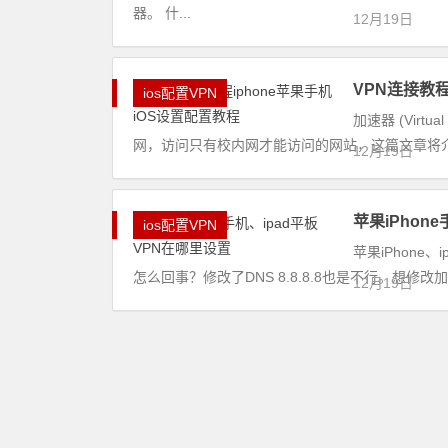
器。 什...
12月19日
VPN连接教程
ios配置VPN
加速器 (Virt
网，访问只有校内网才能访问的网站，这篇文章将介绍iOS
12月19日
苹果iPhon
ios配置VPN
苹果iPhone
怎么回事？修改了DNS 8.8.8.8也是不行。想修
12月19日