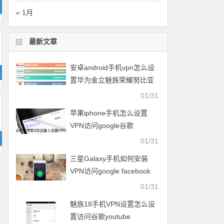
« 1月
最新文章
安卓android手机vpn怎么设
置华为金立魅族荣耀努比亚
一加vivo小米OPPO中兴联想
01/31
苹果iphone手机怎么设置
VPN访问google谷歌
facebook脸谱twitter
01/31
youtube
三星Galaxy手机如何安装
VPN访问google facebook
twitter youtube梯子
01/31
魅族18手机VPN设置怎么设
置访问谷歌youtube