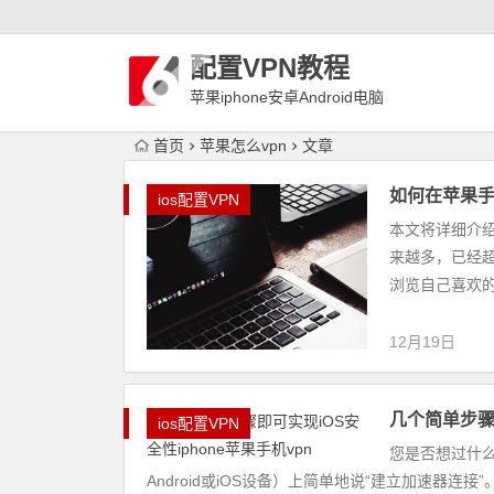
配置VPN教程
苹果iphone安卓Android电脑
WindowLinux配置VPN
首页
苹果怎么vpn
文章
如何在苹果手机
ios配置VPN
本文将详细介绍
来越多，已经
浏览自己喜欢的
12月19日
几个简单步骤即
ios配置VPN
您是否想过什
Android或iOS设备）上简单地说“建立加速器