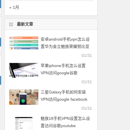
« 1月
最新文章
安卓android手机vpn怎么设
置华为金立魅族荣耀努比亚
一加vivo小米OPPO中兴联想
01/31
苹果iphone手机怎么设置
VPN访问google谷歌
facebook脸谱twitter
01/31
youtube
三星Galaxy手机如何安装
VPN访问google facebook
twitter youtube梯子
01/31
魅族18手机VPN设置怎么设
置访问谷歌youtube