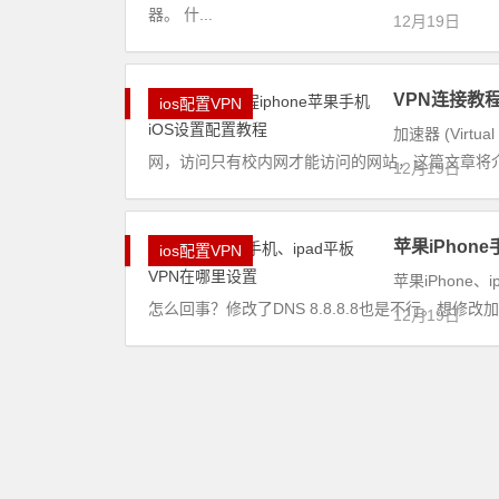
器。 什...
12月19日
VPN连接教程
ios配置VPN
加速器 (Virt
网，访问只有校内网才能访问的网站，这篇文章将介绍iOS
12月19日
苹果iPhon
ios配置VPN
苹果iPhone
怎么回事？修改了DNS 8.8.8.8也是不行。想修
12月19日