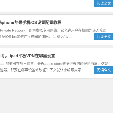
阅读全文
iphone苹果手机iOS设置配置教程
ual Private Network）即为虚拟专用网络。它允许用户在校园外连入校园
 ios如何连接校园加速器。 1. 进入“设...
阅读全文
e手机、ipad平板VPN在哪里设置
、ipad 加速器在哪里设置。最近apple store登陆进去的时候是白屏。这是
改加速器，那要在哪里设置修改呢？下文就让小编跟大家...
阅读全文