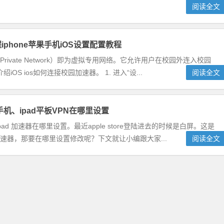
阅读全文
iphone苹果手机iOS设置配置教程
ual Private Network）即为虚拟专用网络。它允许用户在校园外连入校园
 ios如何连接校园加速器。 1. 进入“设...
阅读全文
e手机、ipad平板VPN在哪里设置
、ipad 加速器在哪里设置。最近apple store登陆进去的时候是白屏。这是
改加速器，那要在哪里设置修改呢？下文就让小编跟大家...
阅读全文