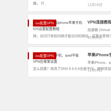
器。 什...
12月19日
VPN连接教程
ios配置VPN
加速器 (Virt
网，访问只有校内网才能访问的网站，这篇文章将介绍iOS
12月19日
苹果iPhon
ios配置VPN
苹果iPhone
怎么回事？修改了DNS 8.8.8.8也是不行。想修
12月19日