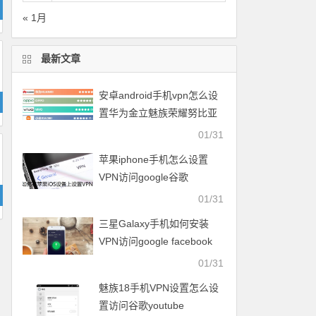
« 1月
最新文章
安卓android手机vpn怎么设
置华为金立魅族荣耀努比亚
一加vivo小米OPPO中兴联想
01/31
苹果iphone手机怎么设置
VPN访问google谷歌
facebook脸谱twitter
01/31
youtube
三星Galaxy手机如何安装
VPN访问google facebook
twitter youtube梯子
01/31
魅族18手机VPN设置怎么设
置访问谷歌youtube