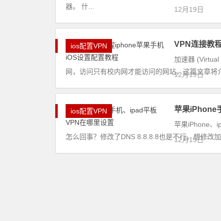
器。 什...
12月19日
VPN连接教程
ios配置VPN
加速器 (Virt
网，访问只有校内网才能访问的网站，这篇文章将介绍iOS
12月19日
苹果iPhon
ios配置VPN
苹果iPhone
怎么回事？修改了DNS 8.8.8.8也是不行。想修
12月19日