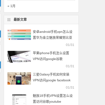
« 1月
最新文章
安卓android手机vpn怎么设
置华为金立魅族荣耀努比亚
一加vivo小米OPPO中兴联想
01/31
苹果iphone手机怎么设置
VPN访问google谷歌
facebook脸谱twitter
01/31
youtube
三星Galaxy手机如何安装
VPN访问google facebook
twitter youtube梯子
01/31
魅族18手机VPN设置怎么设
置访问谷歌youtube