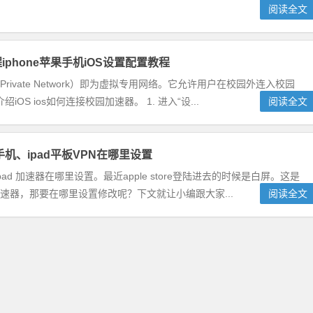
阅读全文
iphone苹果手机iOS设置配置教程
ual Private Network）即为虚拟专用网络。它允许用户在校园外连入校园
 ios如何连接校园加速器。 1. 进入“设...
阅读全文
e手机、ipad平板VPN在哪里设置
、ipad 加速器在哪里设置。最近apple store登陆进去的时候是白屏。这是
改加速器，那要在哪里设置修改呢？下文就让小编跟大家...
阅读全文