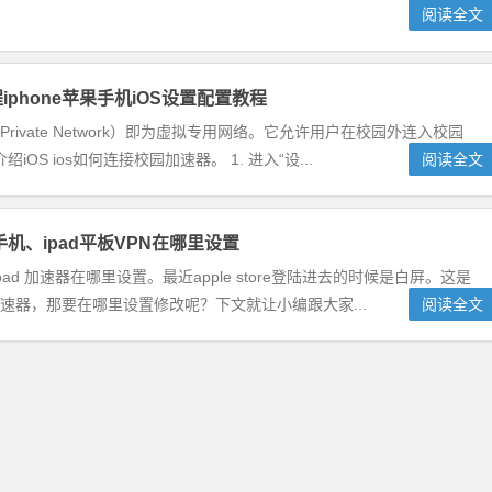
阅读全文
iphone苹果手机iOS设置配置教程
ual Private Network）即为虚拟专用网络。它允许用户在校园外连入校园
 ios如何连接校园加速器。 1. 进入“设...
阅读全文
e手机、ipad平板VPN在哪里设置
、ipad 加速器在哪里设置。最近apple store登陆进去的时候是白屏。这是
改加速器，那要在哪里设置修改呢？下文就让小编跟大家...
阅读全文