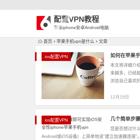
配置VPN教程
苹果iphone安卓Android电脑
WindowLinux配置VPN
首页
苹果手机vpn是什么
文章
如何在苹果手机
ios配置VPN
本文将详细介绍
来越多，已经
浏览自己喜欢的
12月19日
几个简单步骤即
ios配置VPN
您是否想过什
Android或iOS设备）上简单地说“建立加速器