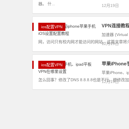
器。 什...
12月19日
VPN连接教程
ios配置VPN
加速器 (Virt
网，访问只有校内网才能访问的网站，这篇文章将介绍iOS
12月19日
苹果iPhon
ios配置VPN
苹果iPhone
怎么回事？修改了DNS 8.8.8.8也是不行。想修
12月19日