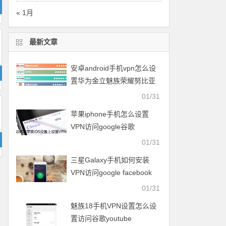
« 1月
最新文章
安卓android手机vpn怎么设
置华为金立魅族荣耀努比亚
一加vivo小米OPPO中兴联想
01/31
苹果iphone手机怎么设置
VPN访问google谷歌
facebook脸谱twitter
01/31
youtube
三星Galaxy手机如何安装
VPN访问google facebook
twitter youtube梯子
01/31
魅族18手机VPN设置怎么设
置访问谷歌youtube