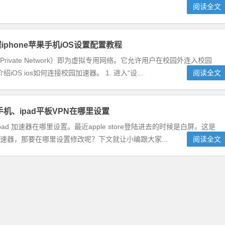
阅读全文
iphone苹果手机iOS设置配置教程
ual Private Network）即为虚拟专用网络。它允许用户在校园外连入校园
 ios如何连接校园加速器。 1. 进入“设...
阅读全文
e手机、ipad平板VPN在哪里设置
、ipad 加速器在哪里设置。最近apple store登陆进去的时候是白屏。这是
改加速器，那要在哪里设置修改呢？下文就让小编跟大家...
阅读全文