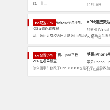
器。 什...
12月19日
VPN连接教程
ios配置VPN
加速器 (Virt
网，访问只有校内网才能访问的网站，这篇文章将介绍iOS
12月19日
苹果iPhon
ios配置VPN
苹果iPhone
怎么回事？修改了DNS 8.8.8.8也是不行。想修
12月19日