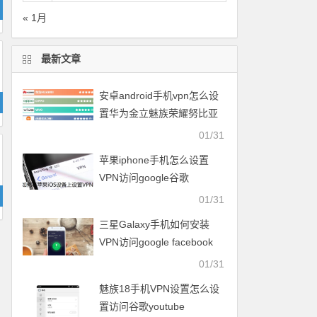
« 1月
最新文章
安卓android手机vpn怎么设
置华为金立魅族荣耀努比亚
一加vivo小米OPPO中兴联想
01/31
苹果iphone手机怎么设置
VPN访问google谷歌
facebook脸谱twitter
01/31
youtube
三星Galaxy手机如何安装
VPN访问google facebook
twitter youtube梯子
01/31
魅族18手机VPN设置怎么设
置访问谷歌youtube