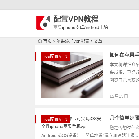
配置VPN教程
苹果iphone安卓Android电脑
WindowLinux配置VPN
首页
苹果添加vpn配置
文章
如何在苹果手机
ios配置VPN
本文将详细介绍
来越多，已经
浏览自己喜欢的
12月19日
几个简单步骤即
ios配置VPN
您是否想过什
Android或iOS设备）上简单地说“建立加速器