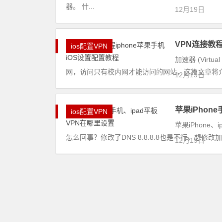
器。 什...
12月19日
VPN连接教程
ios配置VPN
加速器 (Virt
网，访问只有校内网才能访问的网站，这篇文章将介绍iOS
12月19日
苹果iPhon
ios配置VPN
苹果iPhone
怎么回事？修改了DNS 8.8.8.8也是不行。想修
12月19日