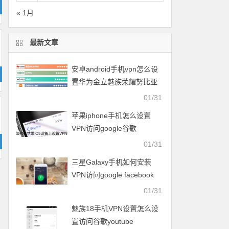
« 1月
最新文章
安卓android手机vpn怎么设
置华为金立魅族荣耀努比亚
一加vivo小米OPPO中兴联想
01/31
苹果iphone手机怎么设置
VPN访问google谷歌
facebook脸谱twitter
01/31
youtube
三星Galaxy手机如何安装
VPN访问google facebook
twitter youtube梯子
01/31
魅族18手机VPN设置怎么设
置访问谷歌youtube