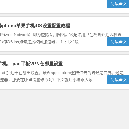
阅读全文
iphone苹果手机iOS设置配置教程
ual Private Network）即为虚拟专用网络。它允许用户在校园外连入校园
 ios如何连接校园加速器。 1. 进入“设...
阅读全文
e手机、ipad平板VPN在哪里设置
、ipad 加速器在哪里设置。最近apple store登陆进去的时候是白屏。这是
改加速器，那要在哪里设置修改呢？下文就让小编跟大家...
阅读全文