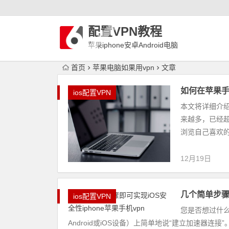
配置VPN教程
苹果iphone安卓Android电脑
WindowLinux配置VPN
首页
苹果电脑如果用vpn
文章
如何在苹果手机
ios配置VPN
本文将详细介绍
来越多，已经
浏览自己喜欢的
12月19日
几个简单步骤即
ios配置VPN
您是否想过什
Android或iOS设备）上简单地说“建立加速器