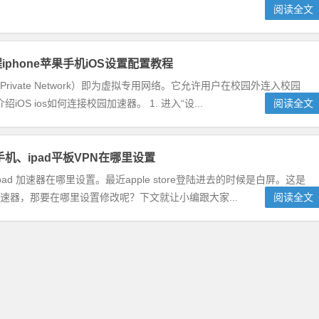
阅读全文
iphone苹果手机iOS设置配置教程
ual Private Network）即为虚拟专用网络。它允许用户在校园外连入校园
 ios如何连接校园加速器。 1. 进入“设...
阅读全文
e手机、ipad平板VPN在哪里设置
、ipad 加速器在哪里设置。最近apple store登陆进去的时候是白屏。这是
改加速器，那要在哪里设置修改呢？下文就让小编跟大家...
阅读全文