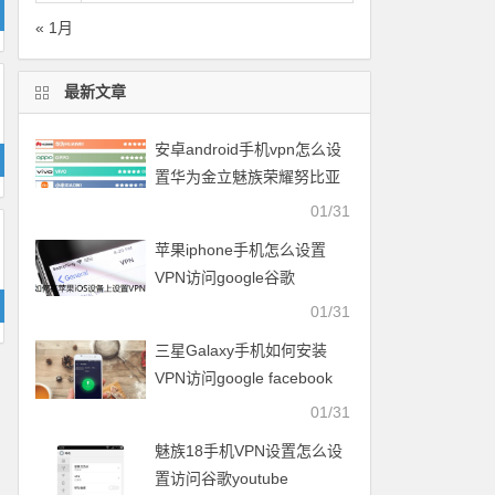
« 1月
最新文章
安卓android手机vpn怎么设
置华为金立魅族荣耀努比亚
一加vivo小米OPPO中兴联想
01/31
苹果iphone手机怎么设置
VPN访问google谷歌
facebook脸谱twitter
01/31
youtube
三星Galaxy手机如何安装
VPN访问google facebook
twitter youtube梯子
01/31
魅族18手机VPN设置怎么设
置访问谷歌youtube