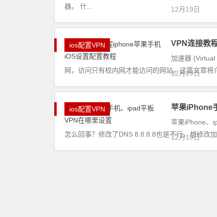
器。 什...
12月19日
VPN连接教程
ios配置VPN
加速器 (Virt
网，访问只有校内网才能访问的网站，这篇文章将介绍iOS
12月19日
苹果iPhon
ios配置VPN
苹果iPhone
怎么回事？修改了DNS 8.8.8.8也是不行。想修
12月19日