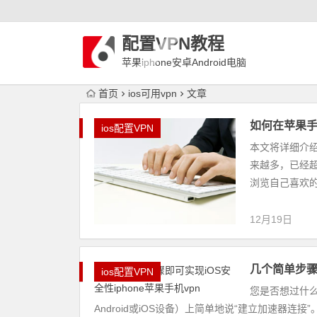
配置VPN教程
苹果iphone安卓Android电脑
WindowLinux配置VPN
首页
ios可用vpn
文章
如何在苹果手机
ios配置VPN
本文将详细介绍
来越多，已经
浏览自己喜欢的
12月19日
几个简单步骤即
ios配置VPN
您是否想过什
Android或iOS设备）上简单地说“建立加速器