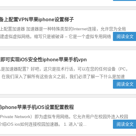
备上配置VPN苹果iphone设置梯子
上配置加速器 加速器是一种特殊类型的Internet连接，允许您为全局
创建虚拟虚拟网络。缩写只是被破译 – 它是一个虚拟专用网络（虚...
阅读全文
可实现iOS安全性iphone苹果手机vpn
么是加速器配置？好吧，这只是技术行话，可以在您的任何设备（PC，
连接”。在我们深入了解所有这些含义之前，我们必须了解一下什么是加速
阅读全文
iphone苹果手机iOS设置配置教程
ual Private Network）即为虚拟专用网络。它允许用户在校园外连入校园
 ios如何连接校园加速器。 1. 进入“设...
阅读全文