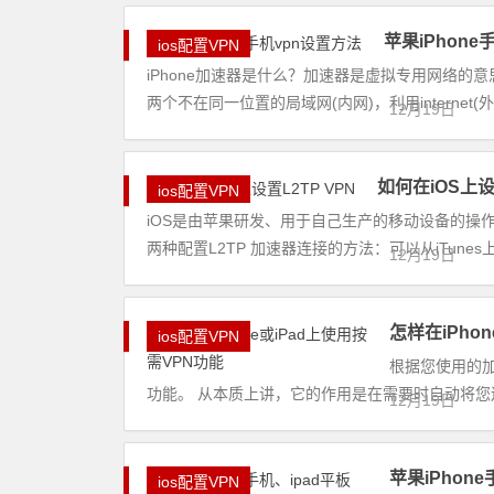
苹果iPhone
ios配置VPN
iPhone加速器是什么？加速器是虚拟专用网络的意
两个不在同一位置的局域网(内网)，利用internet(
12月19日
如何在iOS上设
ios配置VPN
iOS是由苹果研发、用于自己生产的移动设备的操作系统，例
两种配置L2TP 加速器连接的方法：可以从iTunes上
12月19日
怎样在iPho
ios配置VPN
根据您使用的加
功能。 从本质上讲，它的作用是在需要时自动将您连接
12月19日
苹果iPhon
ios配置VPN