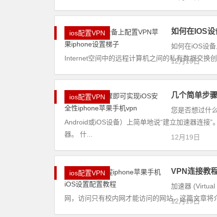
如何在IOS设
ios配置VPN
如何在iOS设备
Internet空间中的远程计算机之间的私有数据交换
12月19日
几个简单步骤即
ios配置VPN
您是否想过什
Android或iOS设备）上简单地说“建立加速器
器。 什...
12月19日
VPN连接教程
ios配置VPN
加速器 (Virt
网，访问只有校内网才能访问的网站，这篇文章将介绍iOS
12月19日