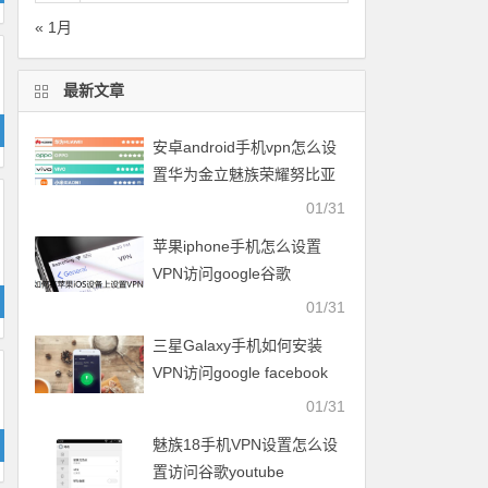
« 1月
最新文章
安卓android手机vpn怎么设
置华为金立魅族荣耀努比亚
一加vivo小米OPPO中兴联想
01/31
苹果iphone手机怎么设置
VPN访问google谷歌
facebook脸谱twitter
01/31
youtube
三星Galaxy手机如何安装
VPN访问google facebook
twitter youtube梯子
01/31
魅族18手机VPN设置怎么设
置访问谷歌youtube