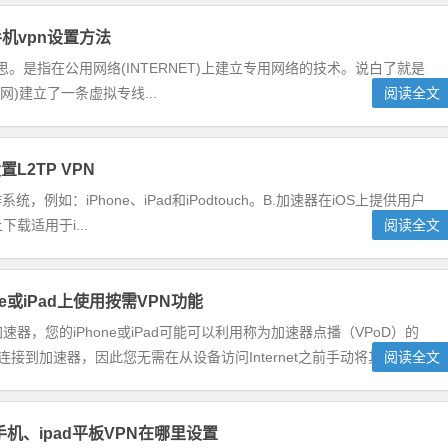
手机vpn设置方法
思。是指在公用网络(INTERNET)上建立专用网络的技术。说白了就是
外网)建立了一条虚拟专线...
阅读全文
置L2TP VPN
如：iPhone、iPad和iPodtouch。B.加速器在iOS上提供用户
下载适用于i...
阅读全文
ne或iPad上使用按需VPN功能
速器，您的iPhone或iPad可能可以利用称为加速器点播（VPoD）的
到加速器，因此您无需在从设备访问Internet之前手动将其打开...
阅读全文
e手机、ipad平板VPN在哪里设置